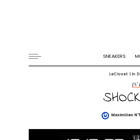
SNEAKERS
M
LeCloset
|
In 
IN
SHOCK
Maximilien N
Posted
by