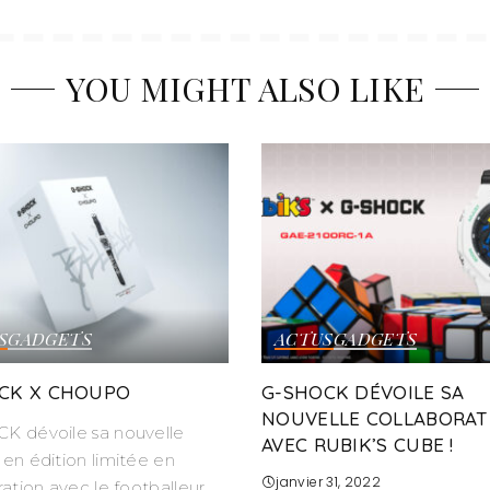
YOU MIGHT ALSO LIKE
S
GADGETS
ACTUS
GADGETS
CK X CHOUPO
G-SHOCK DÉVOILE SA
NOUVELLE COLLABORAT
K dévoile sa nouvelle
AVEC RUBIK’S CUBE !
en édition limitée en
janvier 31, 2022
ration avec le footballeur