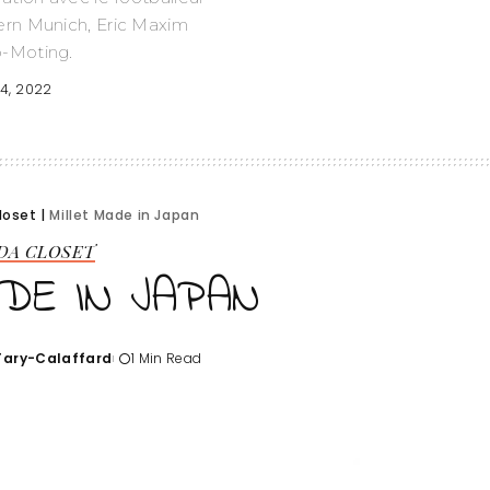
rn Munich, Eric Maxim
-Moting.
4, 2022
loset
|
Millet Made in Japan
 DA CLOSET
ADE IN JAPAN
'Tary-Calaffard
1 Min Read