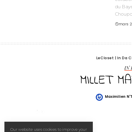
du Baye
Choupo
mars 2
LeCloset
|
In Da C
IN
MILLET M
Maximilien N
Posted
by
Our website uses cookies to improve your