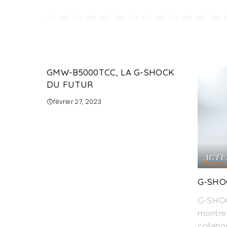
GMW-B5000TCC, LA G-SHOCK
DU FUTUR
février 27, 2023
ACTU
G-SHO
G-SHOC
montre 
collabo