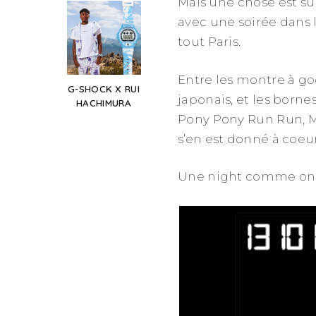
Mais une chose est sur
avec une soirée dans
tout Paris.
Entre les montre à go
G-SHOCK X RUI
japonais, et les borne
HACHIMURA
Pony Pony Run Run, Ma
s’en est donné à coeur
Une night comme on 