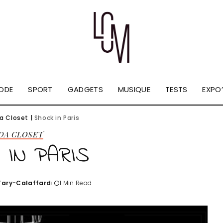
ODE
SPORT
GADGETS
MUSIQUE
TESTS
EXPO’
Da Closet
|
Shock in Paris
 DA CLOSET
 IN PARIS
'Tary-Calaffard
1 Min Read