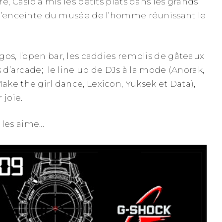
e, Casio a mis les petits plats dans les grands
 l’enceinte du musée de l’homme réunissant le
gos, l’open bar, les caddies remplis de gâteaux
s d’arcade; le line up de DJs à la mode (Anorak,
ke the girl dance, Lexicon, Yuksek et Data),
 joie.
les aime…