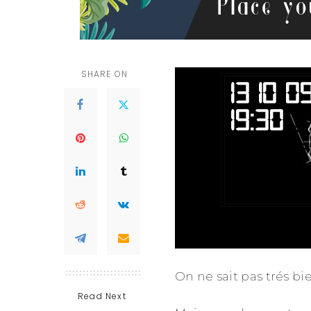
SHARE ON
On ne sait pas trés bi
Read Next