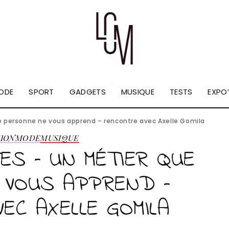
ODE
SPORT
GADGETS
MUSIQUE
TESTS
EXPO’
ue personne ne vous apprend – rencontre avec Axelle Gomila
ION
MODE
MUSIQUE
ES – UN MÉTIER QUE
 VOUS APPREND –
EC AXELLE GOMILA