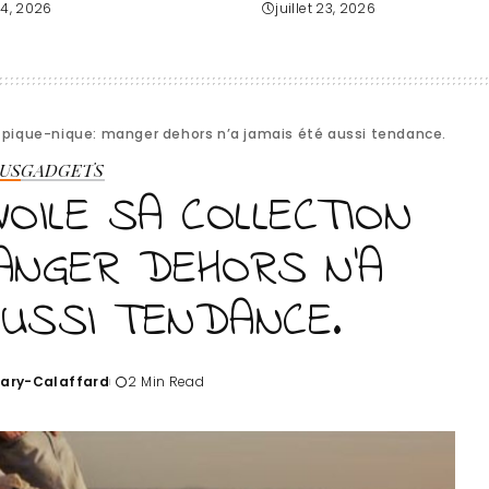
 24, 2026
juillet 23, 2026
on pique-nique: manger dehors n’a jamais été aussi tendance.
US
GADGETS
VOILE SA COLLECTION
MANGER DEHORS N’A
AUSSI TENDANCE.
Tary-Calaffard
2 Min Read