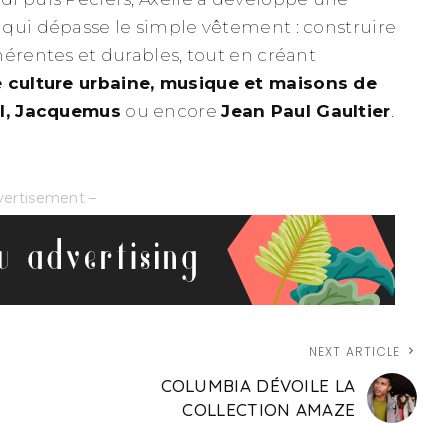
qui dépasse le simple vêtement : construire
hérentes et durables, tout en créant
e culture urbaine, musique et maisons de
l, Jacquemus
ou encore
Jean Paul Gaultier
.
vertisement –
NEXT ARTICLE
COLUMBIA DÉVOILE LA
COLLECTION AMAZE