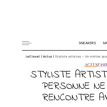
SNEAKERS
M
LeCloset
|
Actus
|
Styliste artistes – Un métier q
ACTUS
FASH
STYLISTE ARTIST
PERSONNE NE
RENCONTRE AV