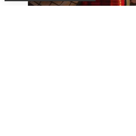
– Ad
SHARE ON
Avec sa nouvelle coll
des beaux jours et inv