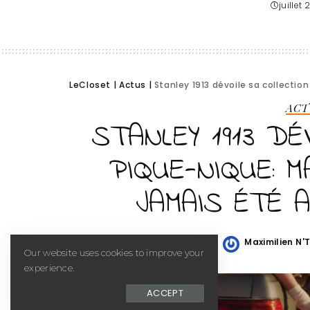
juillet
LeCloset
|
Actus
|
Stanley 1913 dévoile sa collecti
ACT
STANLEY 1913 DÉ
PIQUE-NIQUE: 
JAMAIS ÉTÉ 
Maximilien N'
Posted
Our website uses cookies to improve your
by
experience.
ACCEPT