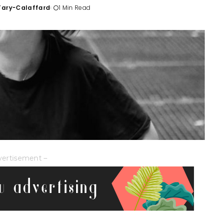
'Tary-Calaffard
1 Min Read
vertisement –