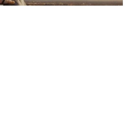
vertisement –
ection
Spring Picnic
, Stanley célèbre le retour
ite à renouer avec les plaisirs simples du plein