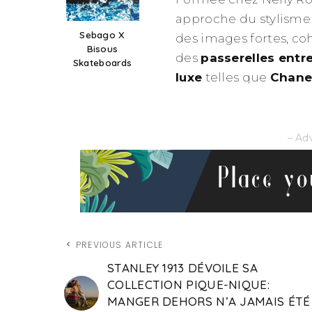
approche du stylisme 
Sebago X
des images fortes, co
Bisous
des
passerelles entr
Skateboards
luxe
telles que
Chane
– Ad
PREVIOUS ARTICLE
STANLEY 1913 DÉVOILE SA
COLLECTION PIQUE-NIQUE:
MANGER DEHORS N’A JAMAIS ÉTÉ