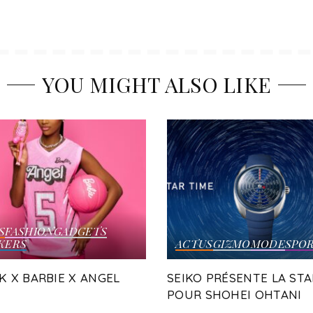
YOU MIGHT ALSO LIKE
S
FASHION
GADGETS
KERS
ACTUS
GIZMO
MODE
SPO
K X BARBIE X ANGEL
SEIKO PRÉSENTE LA STA
POUR SHOHEI OHTANI