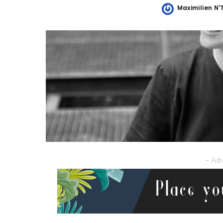
Maximilien N
Posted
by
– Ad