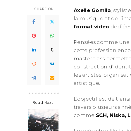
SHARE ON
Axelle Gomila
, stylis
la musique et de l’im
format vidéo
dédiées 
Pensées comme une
cette profession enco
masterclass permette
construction d’identit
les artistes, organisat
artistique.
L’objectif est de tran
Read Next
travers plusieurs anné
comme
SCH, Niska, 
Formée chez Nelly Rod