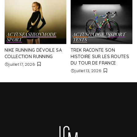
ACTUS
FASHION
MODE
ACTUS
GADGETS
SPORT
SPORT
TESTS
NIKE RUNNING DÉVOILE SA
TREK RACONTE SON
COLLECTION RUNNING
HISTOIRE SUR LES ROUTES
DU TOUR DE FRANCE
juillet 17, 2026
juillet 13, 2026