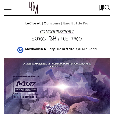
0
LeCloset
|
Concours
|
Euro Battle Pro
CONCOURS
SPORT
EURO BATTLE PRO
Maximilien N'Tary-Calaffard
0 Min Read
Posted
by