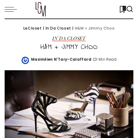
0
LeCloset
|
In Da Closet
|
H&M + Jimmy Choo
IN DA CLOSET
H&M + JIMMY CHOO
Maximilien N'Tary-Calaffard
1 Min Read
Posted
by