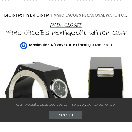
LeCloset
|
In Da Closet
|
MARC JACOBS HEXAGONAL WATCH CUFF
IN DA CLOSET
MARC JACOBS HEXAGONAL WATCH CUFF
Maximilien N'Tary-Calaffard
0 Min Read
Posted
by
Our website uses cookies to improve your experience.
ACCEPT