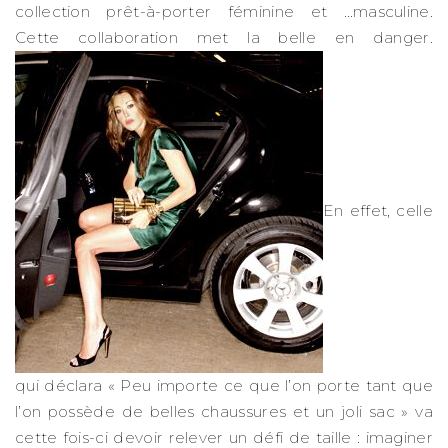
collection prêt-à-porter féminine et …masculine.
Cette collaboration met la belle en danger.
En effet, celle
qui déclara « Peu importe ce que l’on porte tant que
l’on possède de belles chaussures et un joli sac » va
cette fois-ci devoir relever un défi de taille : imaginer