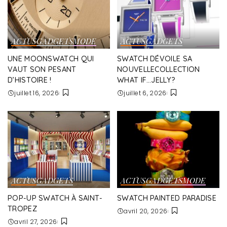
ACTUS
GADGETS
MODE
ACTUS
GADGETS
UNE MOONSWATCH QUI
SWATCH DÉVOILE SA
VAUT SON PESANT
NOUVELLECOLLECTION
D’HISTOIRE !
WHAT IF…JELLY?
juillet 16, 2026
juillet 6, 2026
ACTUS
GADGETS
ACTUS
GADGETS
MODE
POP-UP SWATCH À SAINT-
SWATCH PAINTED PARADISE
TROPEZ
avril 20, 2026
avril 27, 2026