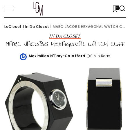
0
LeCloset
|
In Da Closet
|
MARC JACOBS HEXAGONAL WATCH CUFF
IN DA CLOSET
MARC JACOBS HEXAGONAL WATCH CUFF
Maximilien N'Tary-Calaffard
0 Min Read
Posted
by