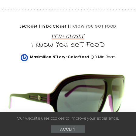
LeCloset
|
In Da Closet
|
I KNOW YOU GOT FOOD
IN DA CLOSET
I KNOW YOU GOT FOOD
Maximilien N'Tary-Calaffard
0 Min Read
Posted
by
Our website uses cookies to improve your experience.
ACCEPT