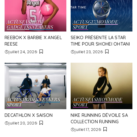
ACTUS
FASHION
ACTUS
GIZMO
MODE
GADGETS
SNEAKERS
SPORT
REEBOK X BARBIE X ANGEL
SEIKO PRÉSENTE LA STAR
REESE
TIME POUR SHOHEI OHTANI
juillet 24, 2026
juillet 23, 2026
ACTUS
MODE
SNEAKERS
ACTUS
FASHION
MODE
SPORT
SPORT
DECATHLON X SAISON
NIKE RUNNING DÉVOILE SA
COLLECTION RUNNING
juillet 20, 2026
juillet 17, 2026