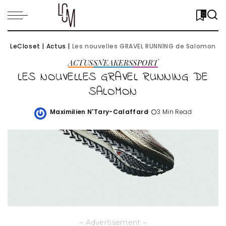
0
LeCloset
|
Actus
|
Les nouvelles GRAVEL RUNNING de Salomon
ACTUS
SNEAKERS
SPORT
LES NOUVELLES GRAVEL RUNNING DE
SALOMON
Maximilien N'Tary-Calaffard
3 Min Read
Posted
by
– Advertisement –