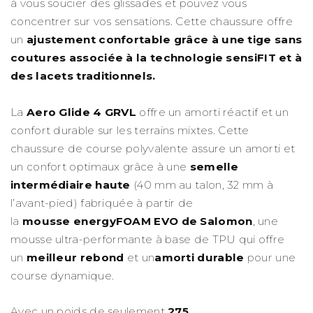
à vous soucier des glissades et pouvez vous
concentrer sur vos sensations. Cette chaussure offre
un
ajustement confortable grâce à une tige sans
coutures associée à la technologie sensiFIT et à
des lacets traditionnels.
La
Aero Glide 4 GRVL
offre un amorti réactif et un
confort durable sur les terrains mixtes. Cette
chaussure de course polyvalente assure un amorti et
un confort optimaux grâce à une
semelle
intermédiaire haute
(40 mm au talon, 32 mm à
l’avant-pied) fabriquée à partir de
la
mousse
energyFOAM EVO de Salomon
, une
mousse ultra-performante à base de TPU qui offre
un
meilleur rebond
et un
amorti durable
pour une
course dynamique.
Avec un poids de seulement
275