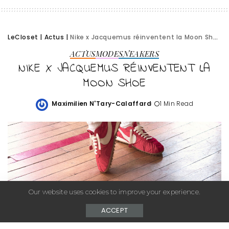
LeCloset
|
Actus
|
Nike x Jacquemus réinventent la Moon Shoe
ACTUS
MODE
SNEAKERS
NIKE X JACQUEMUS RÉINVENTENT LA
MOON SHOE
Maximilien N'Tary-Calaffard
1 Min Read
Posted
by
Our website uses cookies to improve your experience.
– Advertisement –
ACCEPT