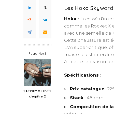
Les Hoka Skyward 
Hoka
n’a cessé d’imp
comme les Rocket X et
avec une semelle de 
Cette chaussure est 
EVA super-critique, of
Read Next
mais elle est interdit
Athletics en raison de
Spécifications :
Prix catalogue
: 22
SATISFY X LEVI’S
chapitre 2
Stack
: 48 mm
Composition de la
critique