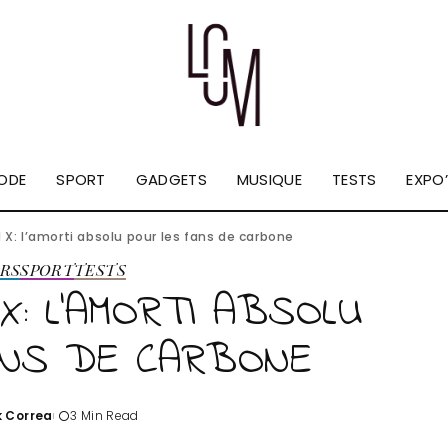
ODE
SPORT
GADGETS
MUSIQUE
TESTS
EXPO’
 X: l’amorti absolu pour les fans de carbone
RS
SPORT
TESTS
: L’AMORTI ABSOLU
ANS DE CARBONE
k Correa
3 Min Read
d