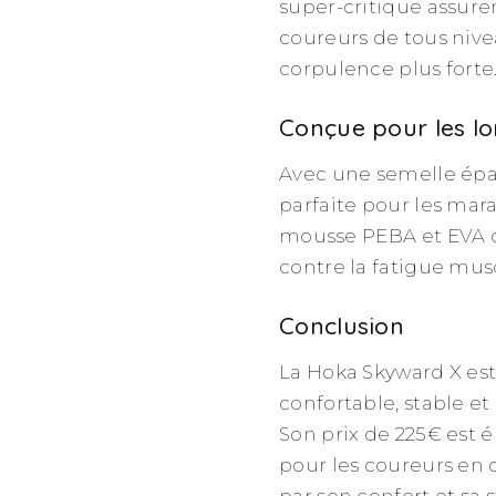
super-critique assure
coureurs de tous nive
corpulence plus forte
Conçue pour les lo
Avec une semelle épai
parfaite pour les ma
mousse PEBA et EVA of
contre la fatigue mus
Conclusion
La Hoka Skyward X est
confortable, stable et
Son prix de 225€ est é
pour les coureurs en
par son confort et sa s