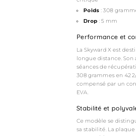
Poids
: 308 gramme
Drop
: 5 mm
Performance et co
La Skyward X est dest
longue distance. Son 
séances de récupératio
308 grammes en 42 2/3
compensé par un conf
EVA.
Stabilité et polyva
Ce modèle se disting
sa stabilité. La plaq