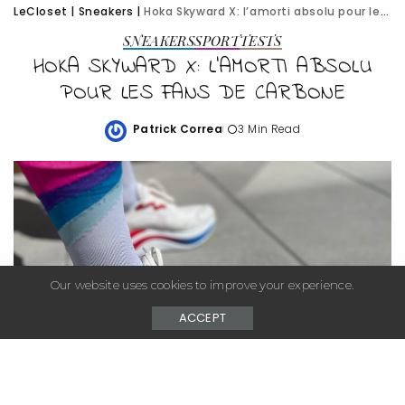
LeCloset
|
Sneakers
|
Hoka Skyward X: l’amorti absolu pour les fans de carbone
SNEAKERS
SPORT
TESTS
HOKA SKYWARD X: L’AMORTI ABSOLU
POUR LES FANS DE CARBONE
Patrick Correa
3 Min Read
Posted
by
Our website uses cookies to improve your experience.
ACCEPT