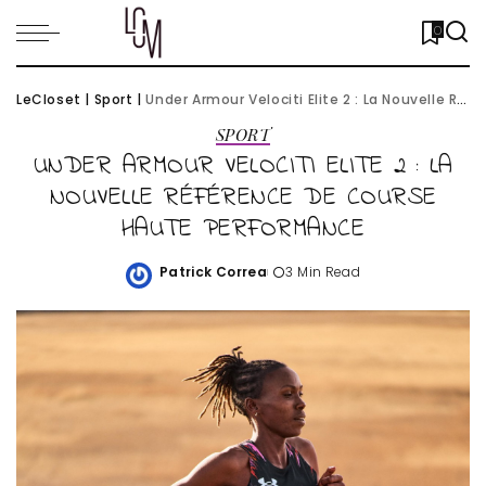
0
LeCloset
|
Sport
|
Under Armour Velociti Elite 2 : La Nouvelle Référence de Course Haute Performance
SPORT
UNDER ARMOUR VELOCITI ELITE 2 : LA
NOUVELLE RÉFÉRENCE DE COURSE
HAUTE PERFORMANCE
Patrick Correa
3 Min Read
Posted
by