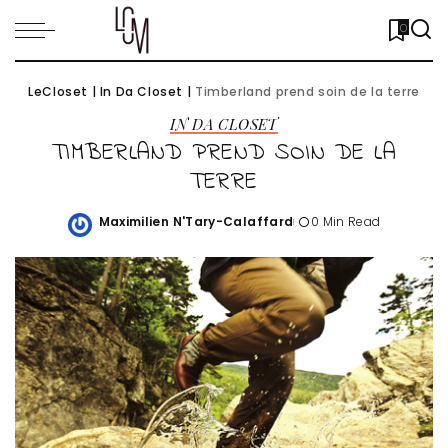
0
LeCloset
|
In Da Closet
|
Timberland prend soin de la terre
IN DA CLOSET
TIMBERLAND PREND SOIN DE LA
TERRE
Maximilien N'Tary-Calaffard
0 Min Read
Posted
by