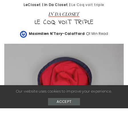
LeCloset
|
In Da Closet
|
Le Coq voit triple
IN DA CLOSET
LE COQ VOIT TRIPLE
Maximilien N'Tary-Calaffard
1 Min Read
Posted
by
Our website uses cookies to improve your experience.
ACCEPT