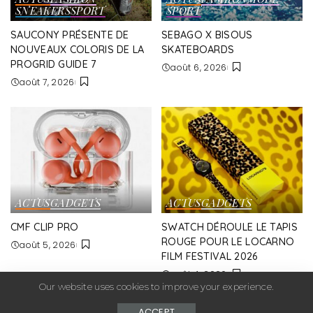
SNEAKERS
SPORT
SPORT
SAUCONY PRÉSENTE DE
SEBAGO X BISOUS
NOUVEAUX COLORIS DE LA
SKATEBOARDS
PROGRID GUIDE 7
août 6, 2026
août 7, 2026
ACTUS
GADGETS
ACTUS
GADGETS
CMF CLIP PRO
SWATCH DÉROULE LE TAPIS
ROUGE POUR LE LOCARNO
août 5, 2026
FILM FESTIVAL 2026
août 4, 2026
Our website uses cookies to improve your experience.
ACCEPT