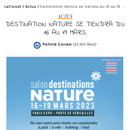
LeCloset
|
Actus
|
Destination Nature se tiendra du 16 au 19 mars
ACTUS
DESTINATION NATURE SE TIENDRA DU
16 AU 19 MARS
Patrick Correa
3 Min Read
Posted
by