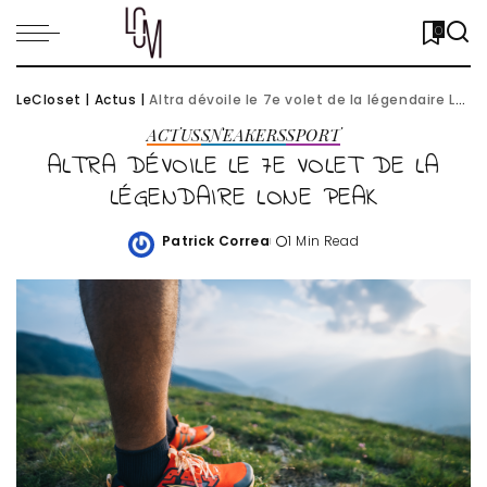
0
LeCloset
|
Actus
|
Altra dévoile le 7e volet de la légendaire Lone Peak
ACTUS
SNEAKERS
SPORT
ALTRA DÉVOILE LE 7E VOLET DE LA
LÉGENDAIRE LONE PEAK
Patrick Correa
1 Min Read
Posted
by