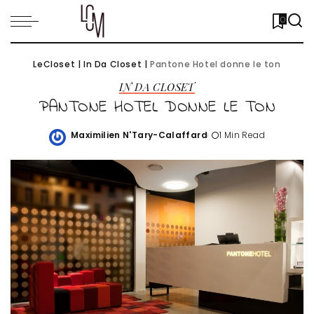
0
LeCloset
|
In Da Closet
|
Pantone Hotel donne le ton
IN DA CLOSET
PANTONE HOTEL DONNE LE TON
Maximilien N'Tary-Calaffard
1 Min Read
Posted
by