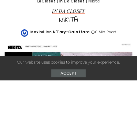
LeCloset
|
In Da Closet
|
Nikita
IN DA CLOSET
NIKITA
Maximilien N'Tary-Calaffard
0 Min Read
Posted
by
Our website uses cookies to improve your experience.
ACCEPT