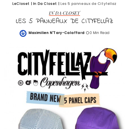
LeCloset
|
In Da Closet
|
Les 5 panneaux de Cityfellaz
IN DA CLOSET
LES 5 PANNEAUX DE CITYFELLAZ
Maximilien N'Tary-Calaffard
0 Min Read
Posted
by