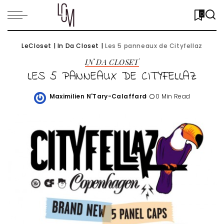
0
LeCloset
|
In Da Closet
|
Les 5 panneaux de Cityfellaz
IN DA CLOSET
LES 5 PANNEAUX DE CITYFELLAZ
Maximilien N'Tary-Calaffard
0 Min Read
Posted
by