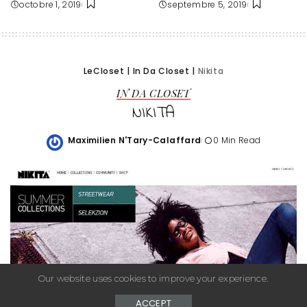
octobre 1, 2019
septembre 5, 2019
LeCloset
|
In Da Closet
|
Nikita
IN DA CLOSET
NIKITA
Maximilien N'Tary-Calaffard
0 Min Read
Posted
by
Our website uses cookies to improve your experience.
ACCEPT