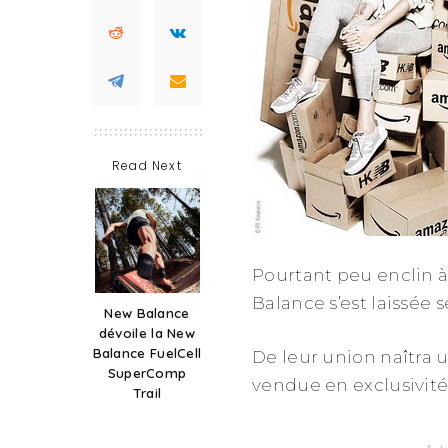
Read Next
Pourtant peu enclin à
Balance s’est laissée 
New Balance
dévoile la New
Balance FuelCell
De leur union naîtra
SuperComp
vendue en exclusivité
Trail