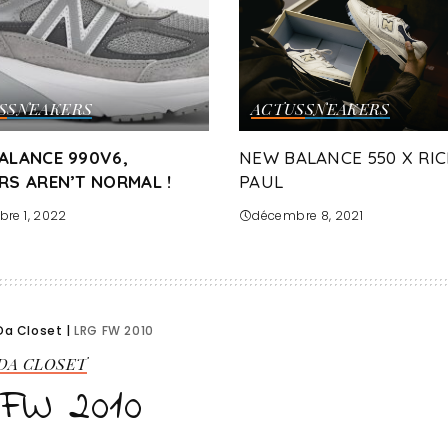
S
SNEAKERS
ACTUS
SNEAKERS
ALANCE 990V6,
NEW BALANCE 550 X RI
RS AREN’T NORMAL !
PAUL
re 1, 2022
décembre 8, 2021
Da Closet
|
LRG FW 2010
 DA CLOSET
 FW 2010