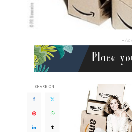
– Ad
SHARE ON