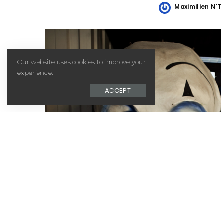
Maximilien N'
Posted
by
Our website uses cookies to improve your
experience.
ACCEPT