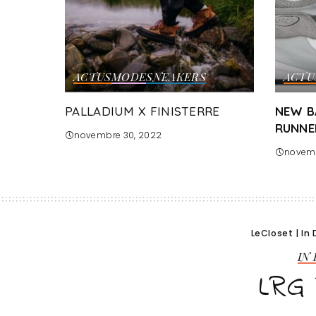
ACTUS
MODE
SNEAKERS
ACTU
PALLADIUM X FINISTERRE
NEW B
RUNNE
novembre 30, 2022
novemb
LeCloset
|
In 
IN
LRG