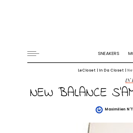
SNEAKERS
M
LeCloset
|
In Da Closet
|
Ne
IN
NEW BALANCE S’AM
Maximilien N'
Posted
by