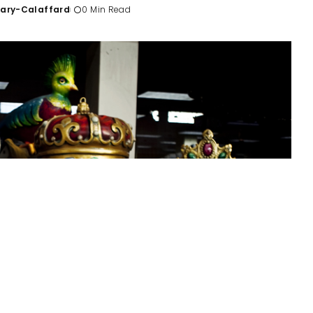
Tary-Calaffard
0 Min Read