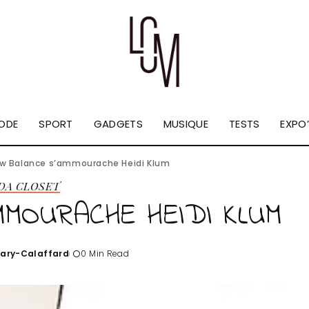
ODE
SPORT
GADGETS
MUSIQUE
TESTS
EXPO’
w Balance s’ammourache Heidi Klum
 DA CLOSET
MOURACHE HEIDI KLUM
Tary-Calaffard
0 Min Read