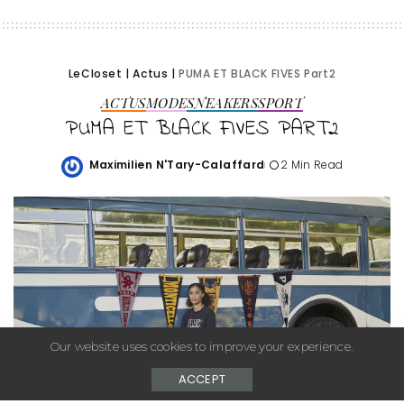
LeCloset
|
Actus
|
PUMA ET BLACK FIVES Part2
ACTUS
MODE
SNEAKERS
SPORT
PUMA ET BLACK FIVES PART2
Maximilien N'Tary-Calaffard
2 Min Read
Posted
by
Our website uses cookies to improve your experience.
ACCEPT