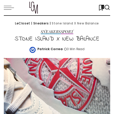
0
LeCloset
|
Sneakers
|
Stone Island X New Balance
SNEAKERS
SPORT
STONE ISLAND X NEW BALANCE
Patrick Correa
3 Min Read
Posted
by