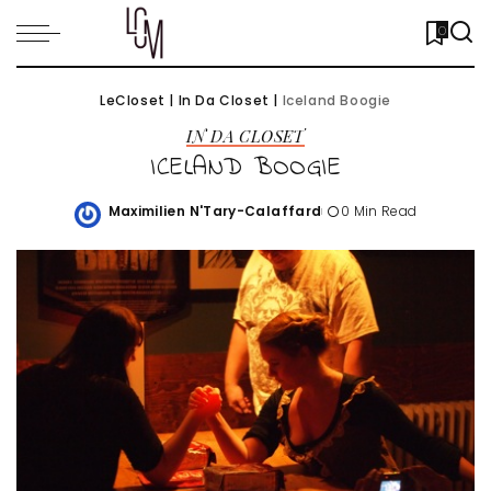
0
LeCloset
|
In Da Closet
|
Iceland Boogie
IN DA CLOSET
ICELAND BOOGIE
Maximilien N'Tary-Calaffard
0 Min Read
Posted
by