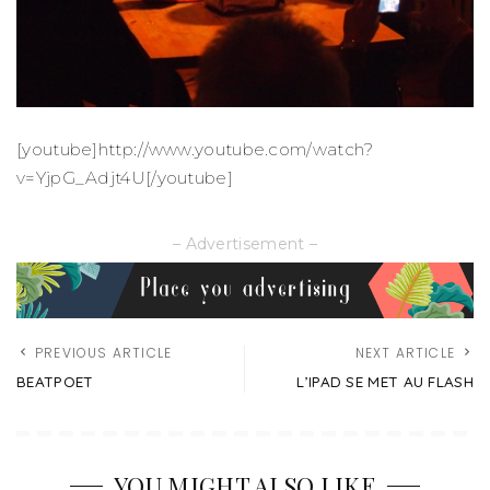
[youtube]http://www.youtube.com/watch?
v=YjpG_Adjt4U[/youtube]
– Advertisement –
PREVIOUS ARTICLE
NEXT ARTICLE
BEATPOET
L’IPAD SE MET AU FLASH
YOU MIGHT ALSO LIKE