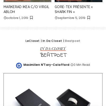
MARKERAD IKEA C/O VIRGIL
GORE-TEX PRÉSENTE «
ABLOH
SHARK FIN »
octobre 1, 2019
septembre 5, 2019
LeCloset
|
In Da Closet
|
Beatpoet
IN DA CLOSET
BEATPOET
Maximilien N'Tary-Calaffard
0 Min Read
Posted
by