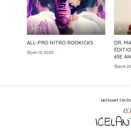
ACTUS
ACTU
ALL-PRO NITRO ROOKICKS
DR. M
ÉDITI
juin 10, 2025
65E A
avril 2
LeCloset
|
In D
IN
ICELA