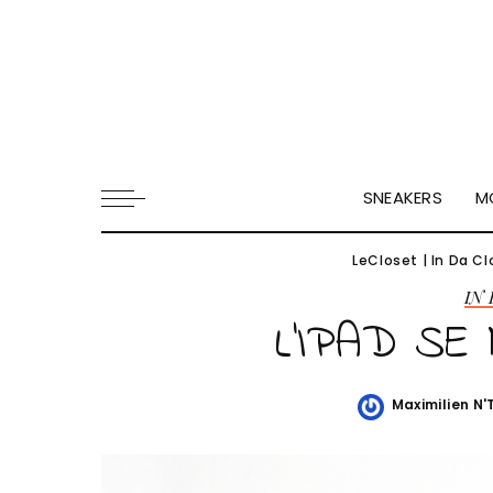
SNEAKERS
M
LeCloset
|
In Da Cl
IN
L’IPAD SE
Maximilien N
Posted
by