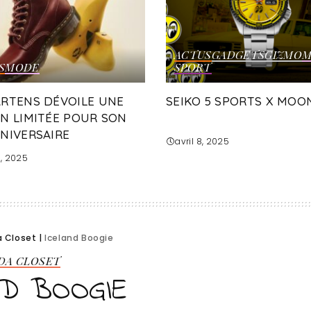
ACTUS
GADGETS
GIZMO
M
S
MODE
SPORT
ARTENS DÉVOILE UNE
SEIKO 5 SPORTS X MOO
ON LIMITÉE POUR SON
NNIVERSAIRE
avril 8, 2025
3, 2025
a Closet
|
Iceland Boogie
 DA CLOSET
ND BOOGIE