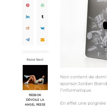
Read Next
Non content de domine
sponsor Jordan Brand
l’informatique.
REEBOK
DÉVOILE LA
En effet une poignée 
ANGEL REESE