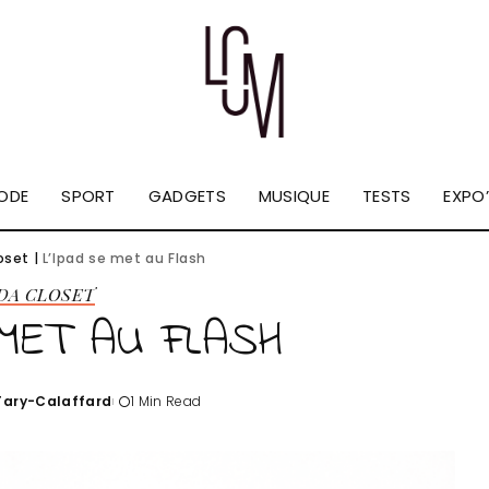
ODE
SPORT
GADGETS
MUSIQUE
TESTS
EXPO’
oset
|
L’Ipad se met au Flash
 DA CLOSET
 MET AU FLASH
'Tary-Calaffard
1 Min Read