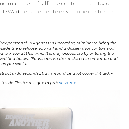
une mallette métallique contenant un Ipad
la D.Wade et une petite enveloppe contenant
key personnel in Agent D3’s upcoming mission: to bring the
side the briefcase, you will find a dossier that contains all
 to know at this time. It is only accessible by entering the
ill find below. Please absorb the enclosed information and
as you see fit.
truct in 30 seconds… but it would be a lot cooler if it did. »
otos de Flash ainsi que la pub
suivante