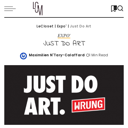
0
LeCloset
|
Expo'
|
Just Do Art
EXPO'
JUST DO ART
Maximilien N'Tary-Calaffard
1 Min Read
Posted
by