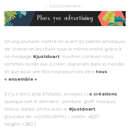
– Advertisement –
Wrung souhaite mettre en avant les talents artistiques
de chacun et les réunir sous la même entité, grâce à
ce message
#justdoart
; montrer combien nous
sommes nombreux à créer, dispersés dans le monde,
et que pour une fois nous pourrions être
tous
« ensemble »
.
Il n’y a donc plus à hésiter, envoyez vo
s créations
,
quelque soit le domaine : peinture, graff, musique,
tattoo, danse, photo avec le
#justdoart
.
[youtube id= »roG99oBlF4U » width= »620″
height= »360″]