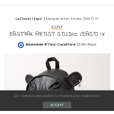
LeCloset
|
Expo'
|
Eastpak Artist Studio (EAST) IV
EXPO'
EASTPAK ARTIST STUDIO (EAST) IV
Maximilien N'Tary-Calaffard
1 Min Read
Posted
by
Our website uses cookies to improve your experience.
ACCEPT