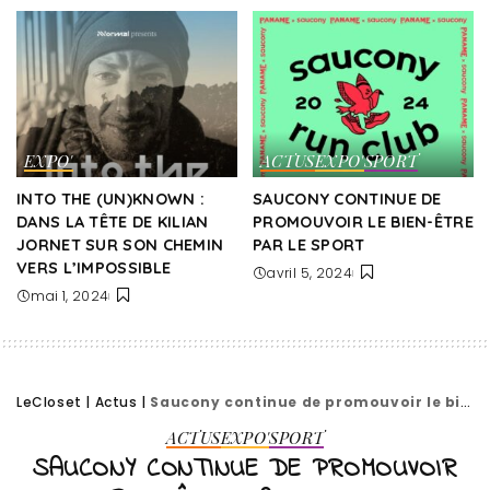
EXPO'
ACTUS
EXPO'
SPORT
INTO THE (UN)KNOWN :
SAUCONY CONTINUE DE
DANS LA TÊTE DE KILIAN
PROMOUVOIR LE BIEN-ÊTRE
JORNET SUR SON CHEMIN
PAR LE SPORT
VERS L’IMPOSSIBLE
avril 5, 2024
mai 1, 2024
LeCloset
|
Actus
|
Saucony continue de promouvoir le bien-être par le sport
ACTUS
EXPO'
SPORT
SAUCONY CONTINUE DE PROMOUVOIR