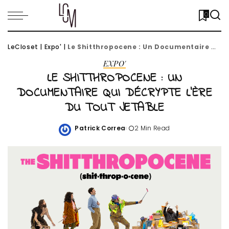
0
LeCloset
|
Expo'
|
Le Shitthropocene : Un Documentaire Qui Décrypte l’Ère du Tout Jetable
EXPO'
LE SHITTHROPOCENE : UN
DOCUMENTAIRE QUI DÉCRYPTE L’ÈRE
DU TOUT JETABLE
Patrick Correa
2 Min Read
Posted
by