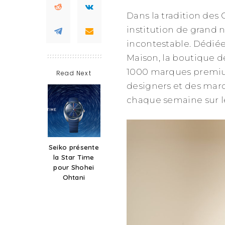
Dans la tradition des
institution de grand 
incontestable. Dédiée 
Maison, la boutique d
1000 marques premiu
Read Next
designers et des marq
chaque semaine sur le
Seiko présente
la Star Time
pour Shohei
Ohtani