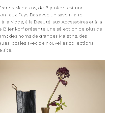
 Grands Magasins, de Bijenkorf est une
nom aux Pays-Bas avec un savoir-faire
à la Mode, à la Beauté, aux Accessoires et à la
e Bijenkorf présente une sélection de plus de
m : des noms de grandes Maisons, des
ues locales avec de nouvelles collections
 site.