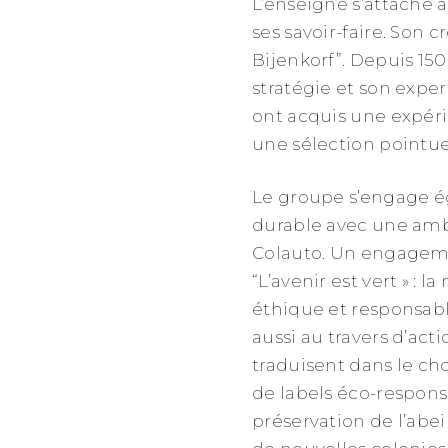
L’enseigne s’attache à
ses savoir-faire. Son 
Bijenkorf”. Depuis 15
stratégie et son exper
ont acquis une expérie
une sélection pointue
Le groupe s’engage é
durable avec une amb
Colauto. Un engageme
“L’avenir est vert » :
éthique et responsabl
aussi au travers d’acti
traduisent dans le cho
de labels éco-responsa
préservation de l’abeil