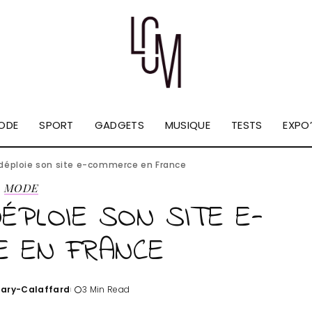
ODE
SPORT
GADGETS
MUSIQUE
TESTS
EXPO’
 déploie son site e-commerce en France
MODE
ÉPLOIE SON SITE E-
E EN FRANCE
Tary-Calaffard
3 Min Read