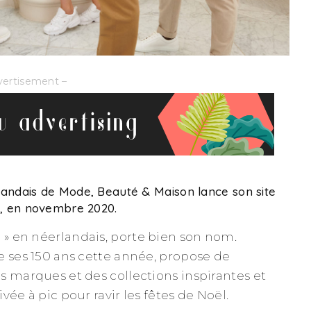
vertisement –
andais de Mode, Beauté & Maison lance son site
, en novembre 2020.
e » en néerlandais, porte bien son nom.
e ses 150 ans cette année, propose de
s marques et des collections inspirantes et
vée à pic pour ravir les fêtes de Noël.