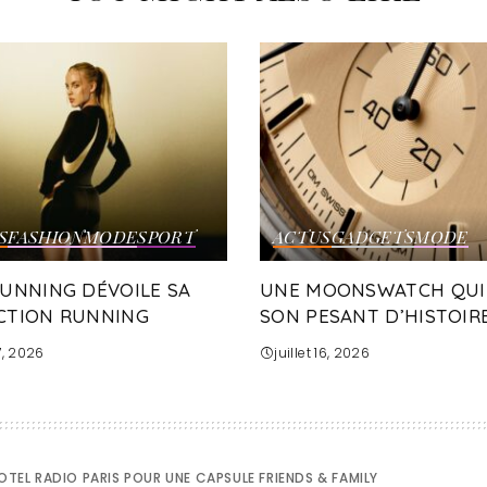
S
FASHION
MODE
SPORT
ACTUS
GADGETS
MODE
RUNNING DÉVOILE SA
UNE MOONSWATCH QUI
CTION RUNNING
SON PESANT D’HISTOIRE
17, 2026
juillet 16, 2026
OTEL RADIO PARIS POUR UNE CAPSULE FRIENDS & FAMILY