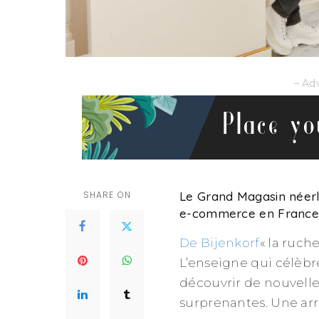
– Ad
SHARE ON
Le Grand Magasin néerl
e-commerce en France
De Bijenkorf
« la ruch
L’enseigne qui célèbr
découvrir de nouvelle
surprenantes. Une arri