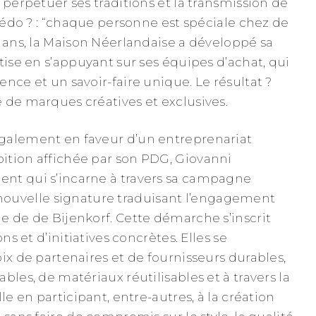
 perpétuer ses traditions et la transmission de
crédo ? : “chaque personne est spéciale chez de
0 ans, la Maison Néerlandaise a développé sa
tise en s’appuyant sur ses équipes d’achat, qui
nce et un savoir-faire unique. Le résultat ?
 de marques créatives et exclusives.
galement en faveur d’un entreprenariat
ition affichée par son PDG, Giovanni
nt qui s’incarne à travers sa campagne
 la nouvelle signature traduisant l’engagement
e de de Bijenkorf. Cette démarche s’inscrit
ons et d’initiatives concrètes. Elles se
ix de partenaires et de fournisseurs durables,
bles, de matériaux réutilisables et à travers la
le en participant, entre-autres, à la création