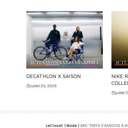
ACTUS
MODE
SNEAKERS
SPORT
ACTU
DECATHLON X SAISON
NIKE 
COLLE
juillet 20, 2026
juillet 
LeCloset
|
Mode
|
ARC’TERYX S’ASSOCIE À H