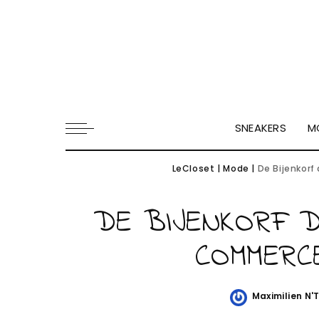
SNEAKERS
M
LeCloset
|
Mode
|
De Bijenkorf
DE BIJENKORF D
COMMERC
Maximilien N'
Posted
by