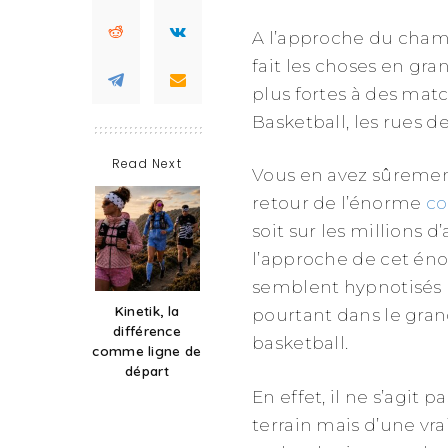
A l’approche du cham
fait les choses en gra
plus fortes à des mat
Basketball, les rues d
Read Next
Vous en avez sûrement
retour de l’énorme
co
soit sur les millions d’
l’approche de cet én
semblent hypnotisés p
Kinetik, la
pourtant dans le gran
différence
basketball.
comme ligne de
départ
En effet, il ne s’agi
terrain mais d’une vra