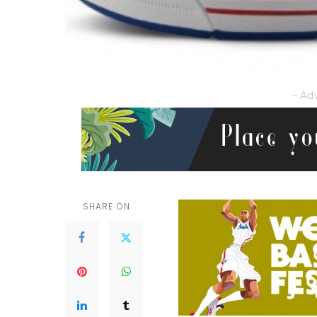
– Ad
SHARE ON