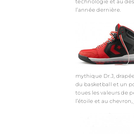
technologie et au de
l’année dernière.
mythique Dr.J, drapé
du basketball et un p
toues les valeurs de 
l’étoile et au chevron