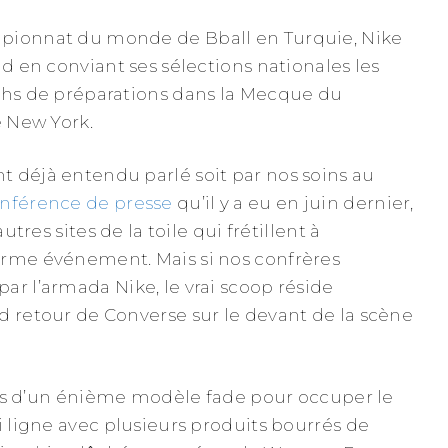
pionnat du monde de Bball en Turquie, Nike
nd en conviant ses sélections nationales les
chs de préparations dans la Mecque du
e New York.
 déjà entendu parlé soit par nos soins au
nférence de presse
qu’il y a eu en juin dernier,
autres sites de la toile qui frétillent à
orme événement. Mais si nos confrères
ar l’armada Nike, le vrai scoop réside
d retour de Converse sur le devant de la scène
t pas d’un énième modèle fade pour occuper le
i ligne avec plusieurs produits bourrés de