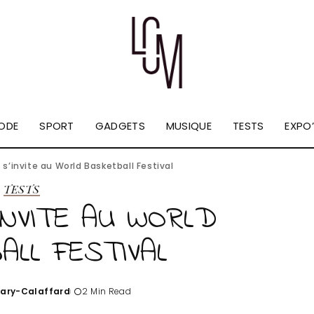
ODE
SPORT
GADGETS
MUSIQUE
TESTS
EXPO’
s’invite au World Basketball Festival
TESTS
INVITE AU WORLD
LL FESTIVAL
Tary-Calaffard
2 Min Read