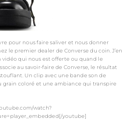
vre pour nous faire saliver et nous donner
hez le premier dealer de Converse du coin. J’en
 vidéo qui nous est offerte ou quand le
socie au savoir-faire de Converse, le résultat
touflant. Un clip avec une bande son de
u grain coloré et une ambiance qui transpire
youtube.com/watch?
ure=player_embedded[/youtube]