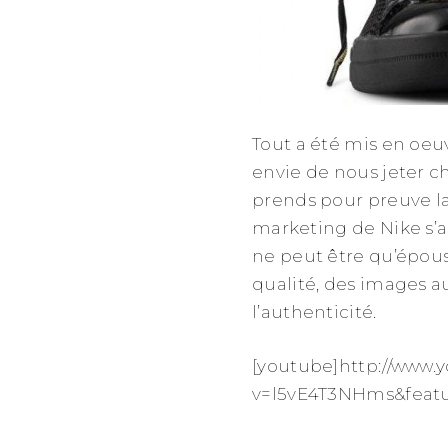
Tout a été mis en oeu
envie de nous jeter c
prends pour preuve la
marketing de Nike s’as
ne peut être qu’épous
qualité, des images a
l’authenticité.
[youtube]http://www.
v=l5vE4T3NHms&feat