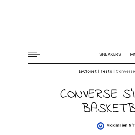
SNEAKERS
M
LeCloset
|
Tests
|
Converse 
CONVERSE S’
BASKETBA
Maximilien N'
Posted
by