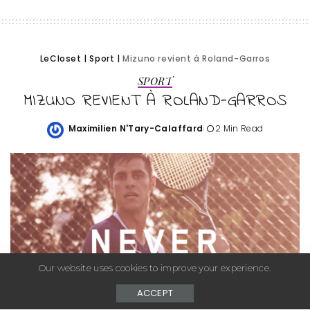
LeCloset
|
Sport
|
Mizuno revient à Roland-Garros
SPORT
MIZUNO REVIENT À ROLAND-GARROS
Maximilien N'Tary-Calaffard
2 Min Read
Posted
by
Our website uses cookies to improve your experience.
ACCEPT