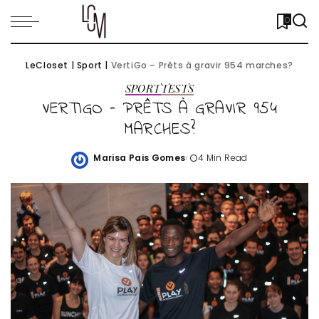
0
LeCloset
|
Sport
|
VertiGo – Prêts à gravir 954 marches?
SPORT
TESTS
VERTIGO – PRÊTS À GRAVIR 954
MARCHES?
Marisa Pais Gomes
4 Min Read
Posted
by