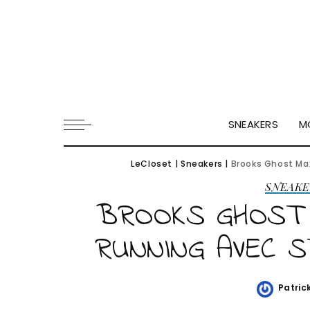
SNEAKERS
M
LeCloset
|
Sneakers
|
Brooks Ghost Max
SNEAKE
BROOKS GHOST M
RUNNING AVEC S
Patric
Poste
by