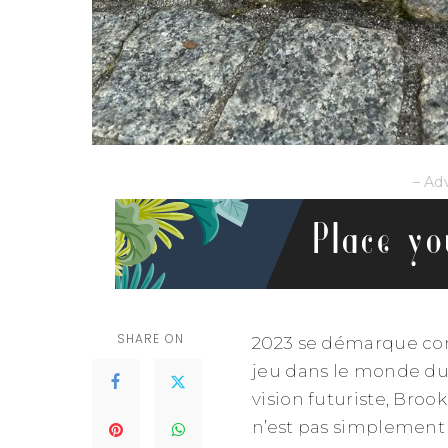
– Ad
SHARE ON
2023 se démarque com
jeu dans le monde du
vision futuriste, Broo
n’est pas simplement 