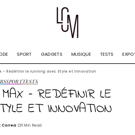
ODE
SPORT
GADGETS
MUSIQUE
TESTS
EXPO’
 – Redéfinir le running avec Style et Innovation
RS
SPORT
TESTS
AX – REDÉFINIR LE
TYLE ET INNOVATION
k Correa
11 Min Read
d