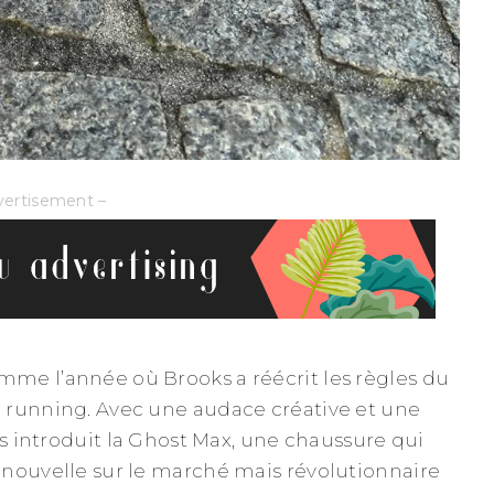
vertisement –
me l’année où Brooks a réécrit les règles du
 running. Avec une audace créative et une
ks introduit la Ghost Max, une chaussure qui
nouvelle sur le marché mais révolutionnaire