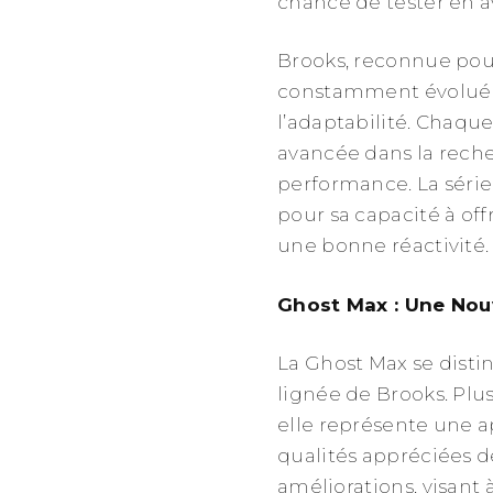
chance de tester en 
Brooks, reconnue pou
constamment évolué e
l’adaptabilité. Chaq
avancée dans la recher
performance. La série 
pour sa capacité à off
une bonne réactivité.
Ghost Max : Une Nou
La Ghost Max se disti
lignée de Brooks. Plu
elle représente une a
qualités appréciées d
améliorations, visant 