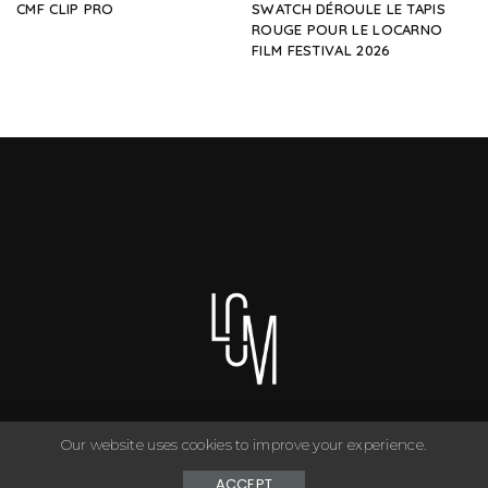
CMF CLIP PRO
SWATCH DÉROULE LE TAPIS
ROUGE POUR LE LOCARNO
FILM FESTIVAL 2026
Our website uses cookies to improve your experience.
You can have anything you want in life if you dress for it. ©
Copyright Le Closet - 2024
ACCEPT