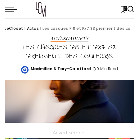
0
LeCloset
|
Actus
|
Les casques Pi8 et Px7 S3 prennent des couleurs
ACTUS
GADGETS
LES CASQUES PI8 ET PX7 S3
PRENNENT DES COULEURS
Maximilien N'Tary-Calaffard
0 Min Read
Posted
by
– Advertisement –