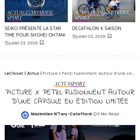
ACTUS
GIZMO
MODE
ACTUS
MODE
SNEAKERS
SPORT
SPORT
SEIKO PRÉSENTE LA STAR
DECATHLON X SAISON
TIME POUR SHOHEI OHTANI
juillet 20, 2026
juillet 23, 2026
LeCloset
|
Actus
|
Picture x Petzl fusionnent autour d’une capsule en édition limitée
ACTUS
SPORT
PICTURE X PETZL FUSIONNENT AUTOUR
D’UNE CAPSULE EN ÉDITION LIMITÉE
Maximilien N'Tary-Calaffard
0 Min Read
Posted
by