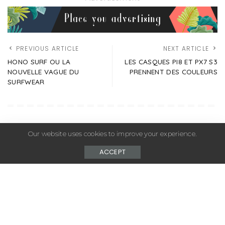
PREVIOUS ARTICLE
NEXT ARTICLE
HONO SURF OU LA
LES CASQUES PI8 ET PX7 S3
NOUVELLE VAGUE DU
PRENNENT DES COULEURS
SURFWEAR
YOU MIGHT ALSO LIKE
Our website uses cookies to improve your experience.
ACCEPT
ACTUS
FASHION
ACTUS
FASHION
MODE
SNEAKERS
SPORT
SPORT