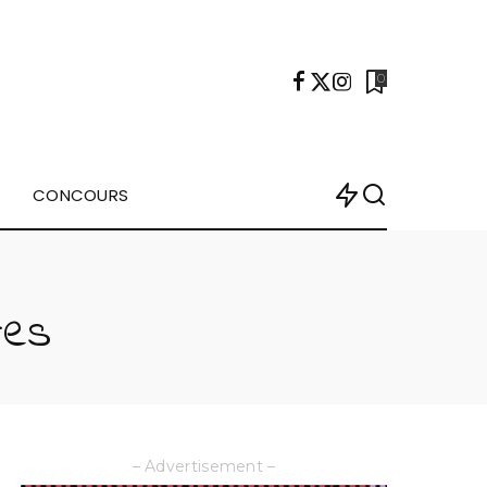
0
CONCOURS
tes
– Advertisement –