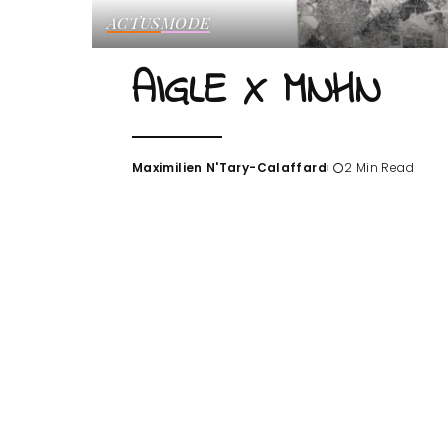
ACTUS
MODE
AIGLE X MNHN
Maximilien N'Tary-Calaffard
2 Min Read
Posted
by