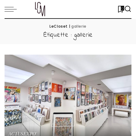
0
LeCloset
|
gallerie
Étiquette :
gallerie
ACTUS
EXPO'