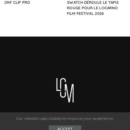
CMF CLIP PRO
SWATCH DÉROULE LE TAPIS
ROUGE POUR LE LOCARNO
FILM FESTIVAL 2026
Our website uses cookies to improve your experience.
You can have anything you want in life if you dress for it. ©
Copyright Le Closet - 2024
ACCEPT