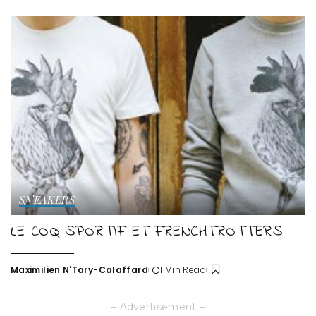
by
SNEAKERS
LE COQ SPORTIF ET FRENCHTROTTERS
Maximilien N'Tary-Calaffard
1 Min Read
Posted
by
– Advertisement –