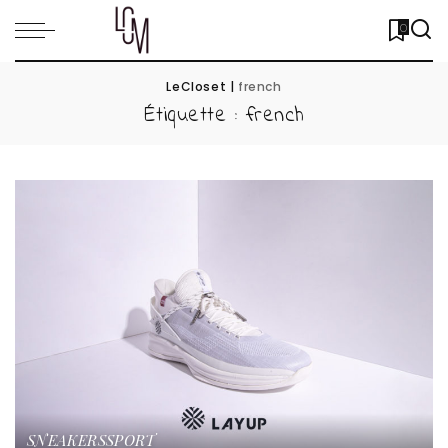
0
LeCloset
|
french
Étiquette :
french
SNEAKERS
SPORT