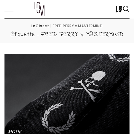
0
LeCloset
|
FRED PERRY x MASTERMIND
Étiquette :
FRED PERRY x MASTERMIND
MODE