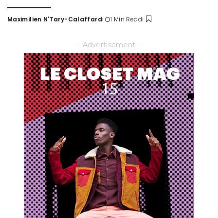
Maximilien N'Tary-Calaffard
1 Min Read
Posted
by
– Advertisement –