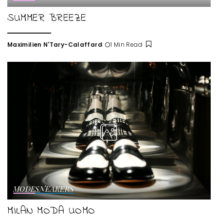
SUMMER BREEZE
Maximilien N'Tary-Calaffard
1 Min Read
Posted
by
MODE
SNEAKERS
MILAN MODA UOMO