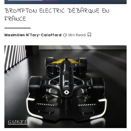
BROMPTON ELECTRIC DÉBARQUE EN
FRANCE
Maximilien N'Tary-Calaffard
1 Min Read
Posted
by
GADGETS