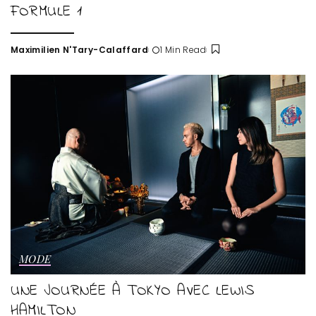
FORMULE 1
Maximilien N'Tary-Calaffard
1 Min Read
Posted
by
MODE
UNE JOURNÉE À TOKYO AVEC LEWIS
HAMILTON