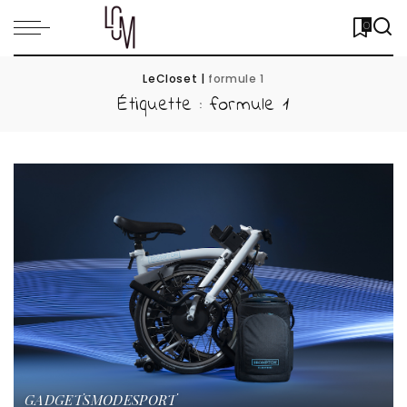
0
LeCloset
|
formule 1
Étiquette :
formule 1
GADGETS
MODE
SPORT