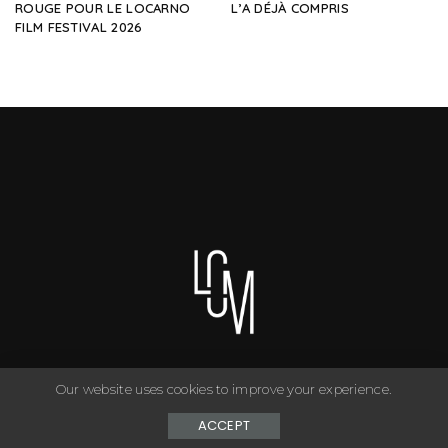
ROUGE POUR LE LOCARNO
L’A DÉJÀ COMPRIS
FILM FESTIVAL 2026
Our website uses cookies to improve your experience.
You can have anything you want in life if you dress for it. ©
Copyright Le Closet - 2024
ACCEPT