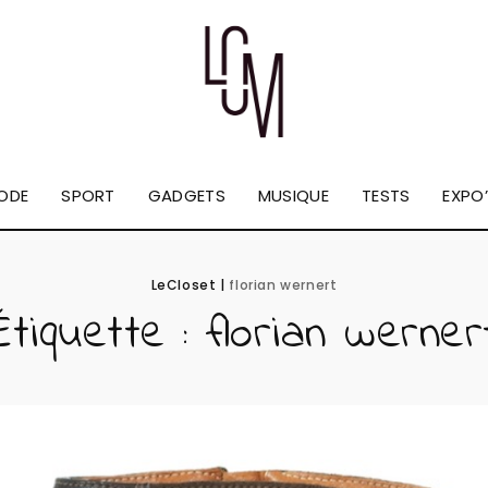
ODE
SPORT
GADGETS
MUSIQUE
TESTS
EXPO’
LeCloset
|
florian wernert
Étiquette :
florian werner