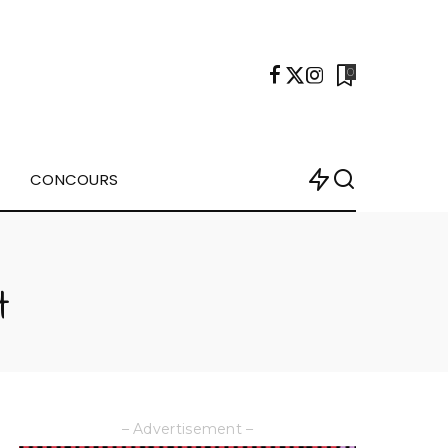
0
CONCOURS
t
– Advertisement –