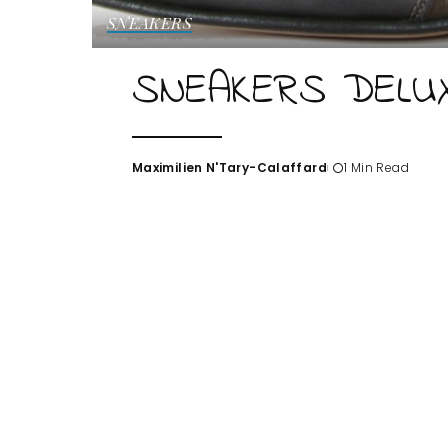
SNEAKERS
SNEAKERS DELU
Maximilien N'Tary-Calaffard
1 Min Read
Posted
by