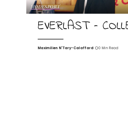
MODE
SPORT
EVERLAST – COL
Maximilien N'Tary-Calaffard
0 Min Read
Posted
by