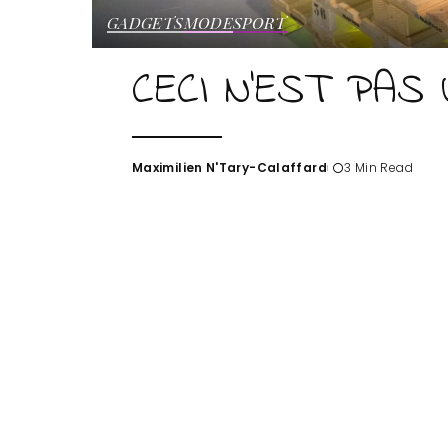
GADGETS
MODE
SPORT
CECI N’EST PAS 
Maximilien N'Tary-Calaffard
3 Min Read
Posted
by