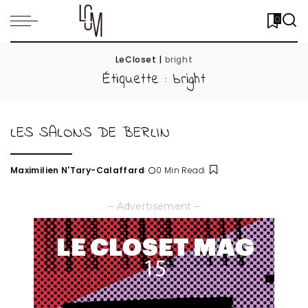
0
LeCloset
|
bright
Étiquette :
bright
LES SALONS DE BERLIN
Maximilien N'Tary-Calaffard
0 Min Read
Posted
by
– Advertisement –