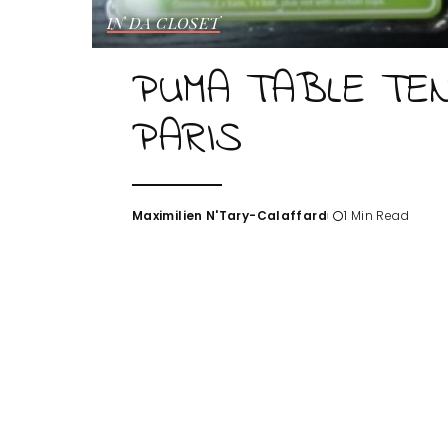
IN DA CLOSET
PUMA TABLE TE
PARIS
Maximilien N'Tary-Calaffard
1 Min Read
Posted
by