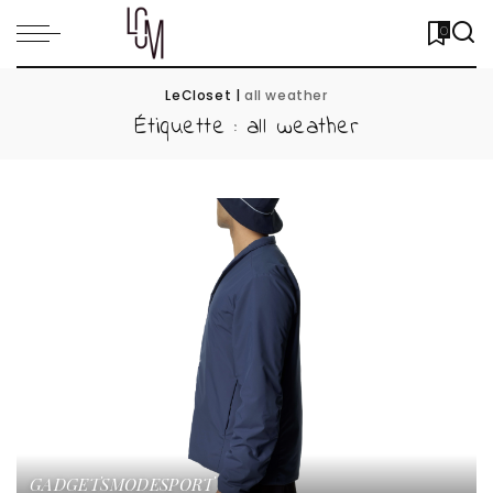
0
LeCloset
|
all weather
Étiquette :
all weather
GADGETS
MODE
SPORT