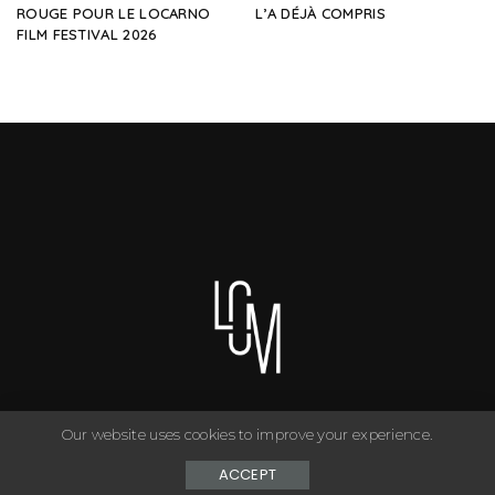
ROUGE POUR LE LOCARNO
L’A DÉJÀ COMPRIS
FILM FESTIVAL 2026
Our website uses cookies to improve your experience.
You can have anything you want in life if you dress for it. ©
Copyright Le Closet - 2024
ACCEPT