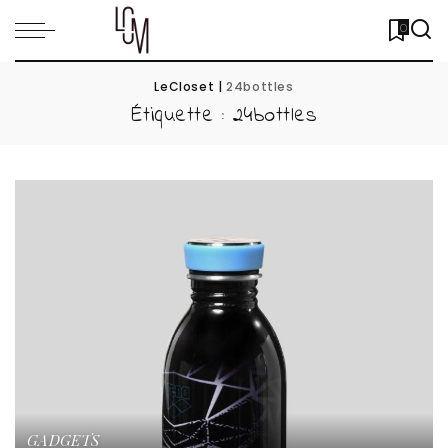
0
LeCloset
|
24bottles
Étiquette :
24bottles
GADGETS