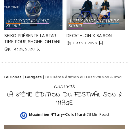
ACTUS
GIZMO
MODE
ACTUS
MODE
SNEAKERS
SPORT
SPORT
SEIKO PRÉSENTE LA STAR
DECATHLON X SAISON
TIME POUR SHOHEI OHTANI
juillet 20, 2026
juillet 23, 2026
LeCloset
|
Gadgets
|
La 39ème édition du Festival Son & Image
GADGETS
LA 39ÈME ÉDITION DU FESTIVAL SON &
IMAGE
Maximilien N'Tary-Calaffard
1 Min Read
Posted
by