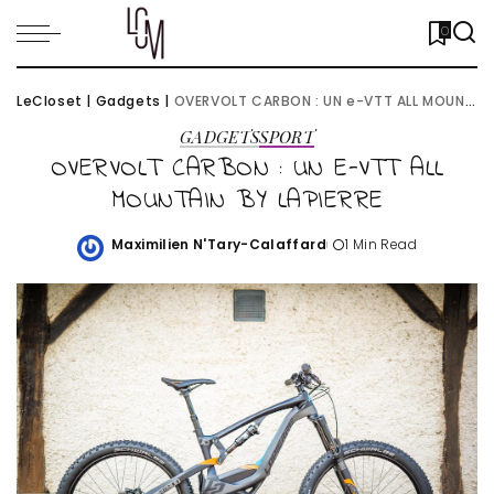
0
LeCloset
|
Gadgets
|
OVERVOLT CARBON : UN e-VTT ALL MOUNTAIN BY LAPIERRE
GADGETS
SPORT
OVERVOLT CARBON : UN E-VTT ALL
MOUNTAIN BY LAPIERRE
Maximilien N'Tary-Calaffard
1 Min Read
Posted
by