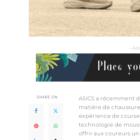
– Ad
SHARE ON
ASICS a récemment dé
matière de chaussure
expérience de course 
technologie de mouss
offrir aux coureurs 