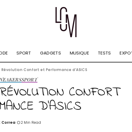
ODE
SPORT
GADGETS
MUSIQUE
TESTS
EXPO’
a Révolution Confort et Performance d’ASICS
NEAKERS
SPORT
 RÉVOLUTION CONFORT
MANCE D’ASICS
k Correa
2 Min Read
d