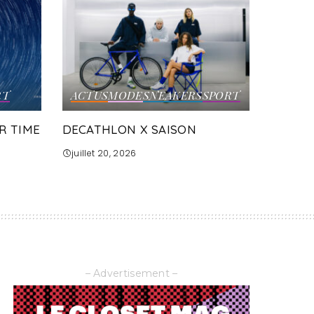
RT
ACTUS
MODE
SNEAKERS
SPORT
R TIME
DECATHLON X SAISON
juillet 20, 2026
– Advertisement –