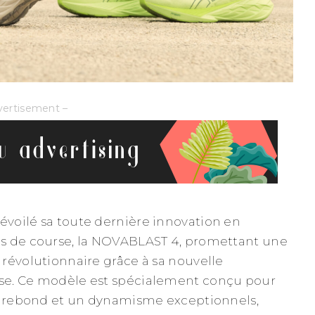
vertisement –
voilé sa toute dernière innovation en
s de course, la NOVABLAST 4, promettant une
révolutionnaire grâce à sa nouvelle
e. Ce modèle est spécialement conçu pour
un rebond et un dynamisme exceptionnels,