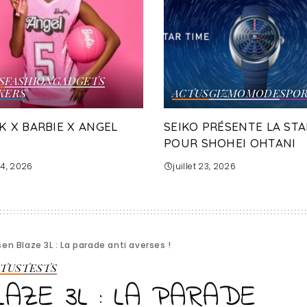
S
FASHION
GADGETS
KERS
ACTUS
GIZMO
MODE
SPO
K X BARBIE X ANGEL
SEIKO PRÉSENTE LA STA
POUR SHOHEI OHTANI
 24, 2026
juillet 23, 2026
en Blaze 3L : La parade anti averses !
TUS
TESTS
AZE 3L : LA PARADE