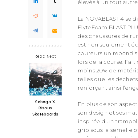
élevés à un tout autr
La NOVABLAST 4 se dis
FlyteFoam BLAST PLUS
des chaussures de ru
est non seulement éc
coureurs un rebond s
Read Next
lors de la course. Fa
moins 20% de matéria
telles que les déchets
renforçant ainsi l’eng
Sebago X
En plus de son aspec
Bisous
son design et ses mat
Skateboards
inspirée d’un trampoli
grip sous la semelle 