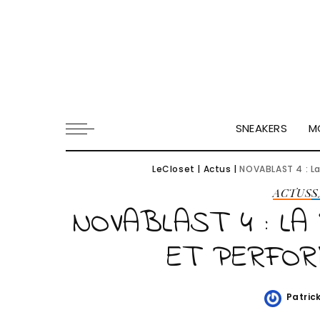
SNEAKERS
M
LeCloset
|
Actus
|
NOVABLAST 4 : L
ACTUS
S
NOVABLAST 4 : LA
ET PERFOR
Patric
Poste
by