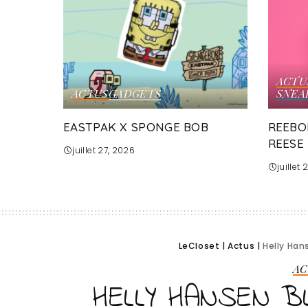
ACTU
ACTUS
GADGETS
SNEA
EASTPAK X SPONGE BOB
REEBO
REESE
juillet 27, 2026
juillet
LeCloset
|
Actus
|
Helly Hans
AC
HELLY HANSEN BL