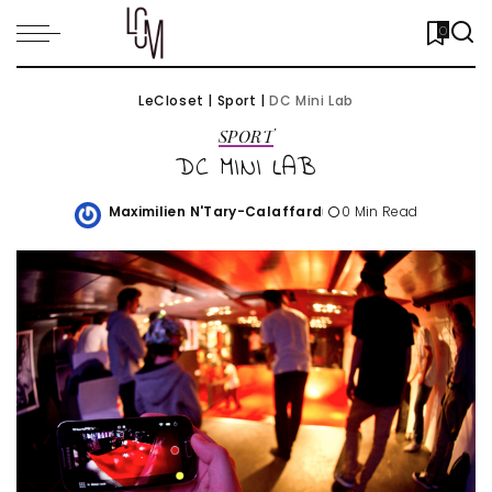
0
LeCloset
|
Sport
|
DC Mini Lab
SPORT
DC MINI LAB
Maximilien N'Tary-Calaffard
0 Min Read
Posted
by