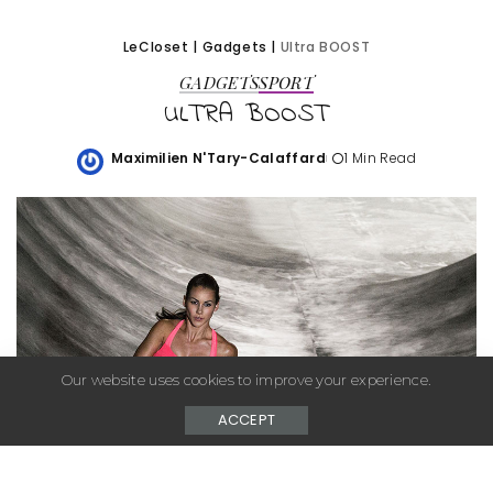
LeCloset
|
Gadgets
|
Ultra BOOST
GADGETS
SPORT
ULTRA BOOST
Maximilien N'Tary-Calaffard
1 Min Read
Posted
by
Our website uses cookies to improve your experience.
ACCEPT