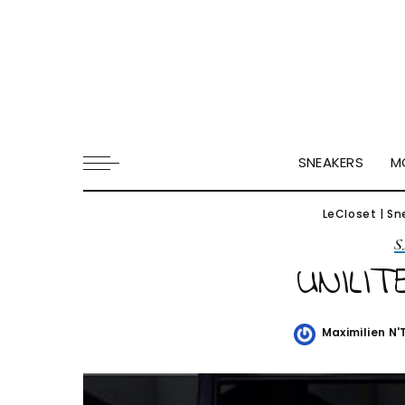
SNEAKERS
M
LeCloset
|
Sn
S
UNILI
Maximilien N
Posted
by