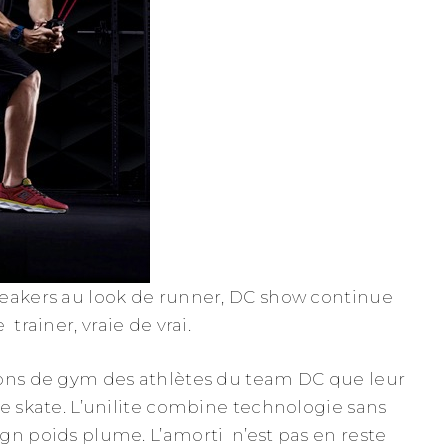
peakers au look de runner, DC show continue
trainer, vraie de vrai.
ions de gym des athlètes du team DC que leur
le skate. L’unilite combine technologie sans
gn poids plume. L’amorti n’est pas en reste