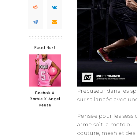
Read Next
Precuseur dans les s
Reebok X
Barbie X Angel
sur sa lancée avec une 
Reese
Pensée pour les sess
arme soit la moto ou 
couture, mesh et desi