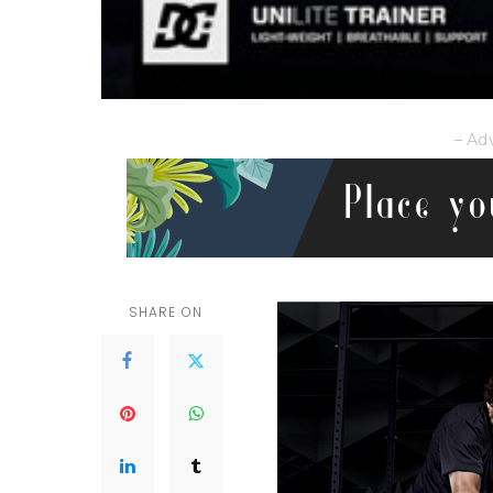
– Ad
SHARE ON