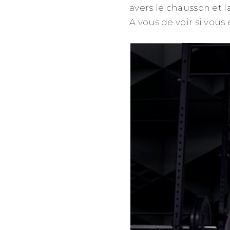
avers le chausson et 
A vous de voir si vou