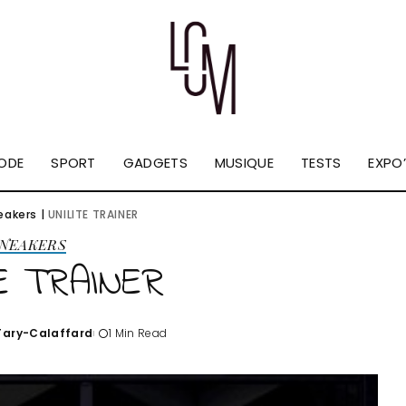
ODE
SPORT
GADGETS
MUSIQUE
TESTS
EXPO’
eakers
|
UNILITE TRAINER
NEAKERS
TE TRAINER
'Tary-Calaffard
1 Min Read