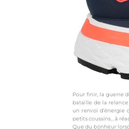
Pour finir, la guerr
bataille de la relance
un renvoi d’énergie 
petits coussins… à réa
Que du bonheur lorsqu