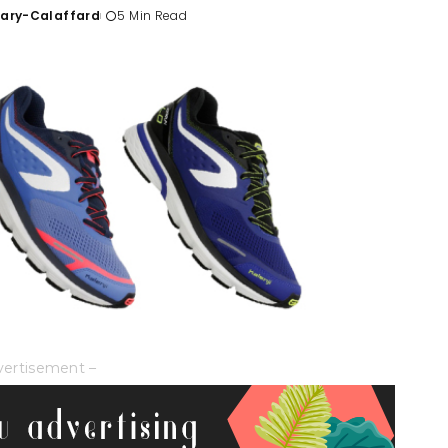
Tary-Calaffard
5 Min Read
vertisement –