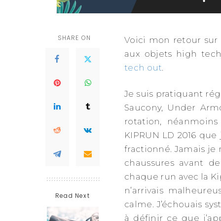
SHARE ON
Voici mon retour sur 
aux objets high tech
tech out
.
Je suis pratiquant rég
Saucony, Under Armo
rotation, néanmoin
KIPRUN LD 2016 que j
fractionné. Jamais je 
chaussures avant de
chaque run avec la Ki
n’arrivais malheure
Read Next
calme. J’échouais s
à définir ce que j’ap