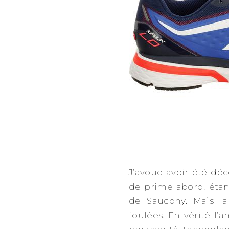
J’avoue avoir été dé
de prime abord, étan
de Saucony. Mais la
foulées. En vérité l’am