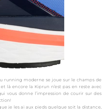
e du running moderne se joue sur le champs de
 et là encore la Kiprun n’est pas en reste avec
qui vous donne l’impression de courir sur des
ction!
e je les ai aux pieds quelque soit la distance,