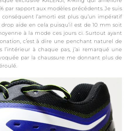
ique exclusive KALENJI, K-Ring qui améliore
% par rapport aux modèles précédents. Je suis
 conséquent l’amorti est plus qu’un impératif
 drop aide en cela puisqu’il est de 10 mm soit
oyenne à la mode ces jours ci. Surtout ayant
onation, c’est à dire une penchant naturel de
s l’intérieur à chaque pas, j’ai remarqué une
ovoquée par la chaussure me donnant plus de
éroulé.