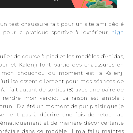
un test chaussure fait pour un site ami dédié
 pour la pratique sportive à l’extérieur,
high
ulier de course à pied et les modèles d’Adidas,
ur et Kalenji font partie des chaussures en
s mon chouchou du moment est la Kalenji
’utilise essentiellement pour mes séances de
n’ai fait autant de sorties (8) avec une paire de
 rendre mon verdict. La raison est simple :
prun LD a été un moment de pur plaisir que je
usement pas à décrire une fois de retour au
ystématiquement et de manière déconcertante
préciais dans ce modèle. Il m’a fallu maintes