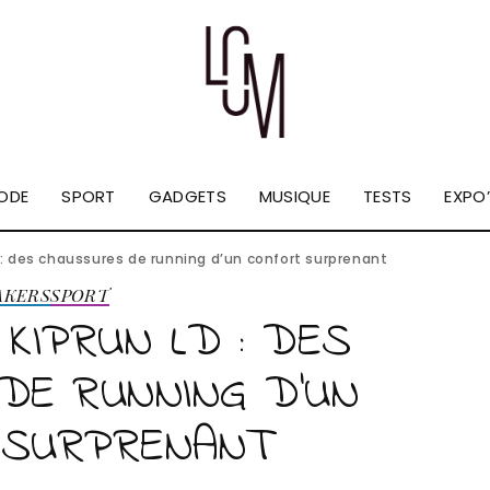
ODE
SPORT
GADGETS
MUSIQUE
TESTS
EXPO’
D : des chaussures de running d’un confort surprenant
AKERS
SPORT
 KIPRUN LD : DES
DE RUNNING D’UN
 SURPRENANT