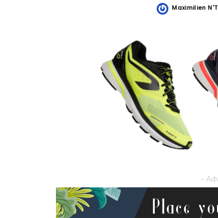
Maximilien N'
Posted
by
– Ad