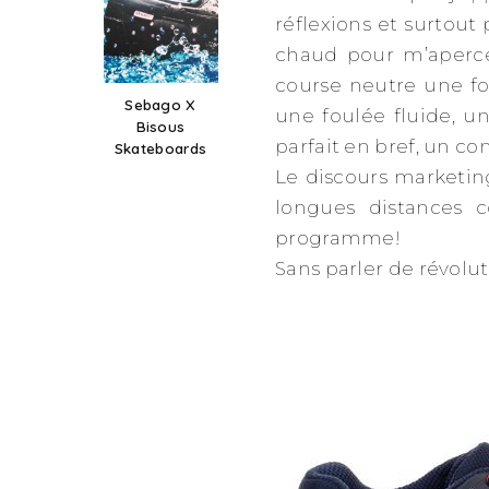
réflexions et surtout 
chaud pour m’aperc
course neutre une foi
Sebago X
une foulée fluide, u
Bisous
parfait en bref, un co
Skateboards
Le discours marketin
longues distances 
programme!
Sans parler de révol