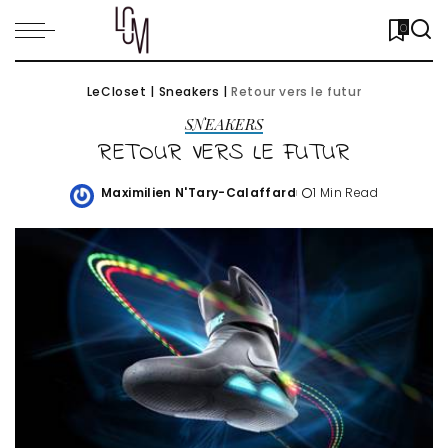
0
LeCloset
|
Sneakers
|
Retour vers le futur
SNEAKERS
RETOUR VERS LE FUTUR
Maximilien N'Tary-Calaffard
1 Min Read
Posted
by