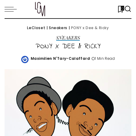
0
LeCloset
|
Sneakers
|
PONY x Dee & Ricky
SNEAKERS
PONY X DEE & RICKY
Maximilien N'Tary-Calaffard
1 Min Read
Posted
by