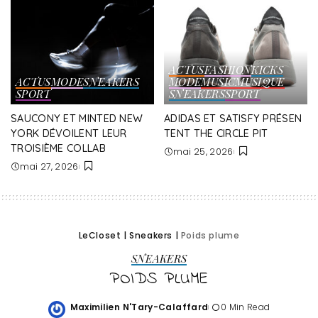
ACTUS
FASHION
KICKS
ACTUS
MODE
SNEAKERS
MODE
MUSIC
MUSIQUE
SPORT
SNEAKERS
SPORT
SAUCONY ET MINTED NEW
ADIDAS ET SATISFY PRÉSEN
YORK DÉVOILENT LEUR
TENT THE CIRCLE PIT
TROISIÈME COLLAB
mai 25, 2026
mai 27, 2026
LeCloset
|
Sneakers
|
Poids plume
SNEAKERS
POIDS PLUME
Maximilien N'Tary-Calaffard
0 Min Read
Posted