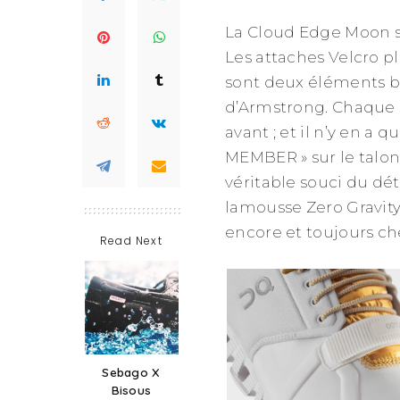
La Cloud Edge Moon s’
Les attaches Velcro pl
sont deux éléments bie
d’Armstrong. Chaque p
avant ; et il n’y en a
MEMBER » sur le talon
véritable souci du dé
lamousse Zero Gravi
encore et toujours ch
Read Next
Sebago X
Bisous