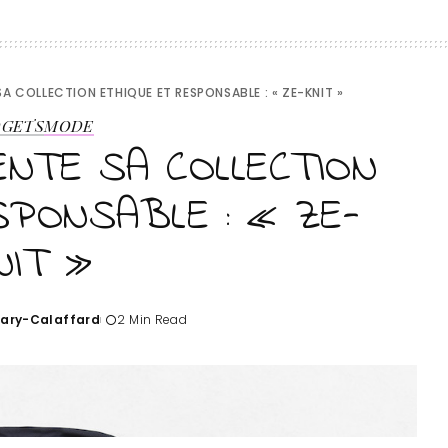
SA COLLECTION ETHIQUE ET RESPONSABLE : « ZE-KNIT »
DGETS
MODE
ENTE SA COLLECTION
SPONSABLE : « ZE-
NIT »
Tary-Calaffard
2 Min Read