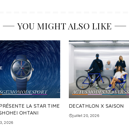
YOU MIGHT ALSO LIKE
S
GIZMO
MODE
SPORT
ACTUS
MODE
SNEAKERS
 PRÉSENTE LA STAR TIME
DECATHLON X SAISON
SHOHEI OHTANI
juillet 20, 2026
 23, 2026