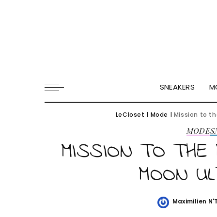
SNEAKERS
M
LeCloset
|
Mode
|
Mission to t
MODE
S
MISSION TO THE
MOON UL
Maximilien N
Posted
by