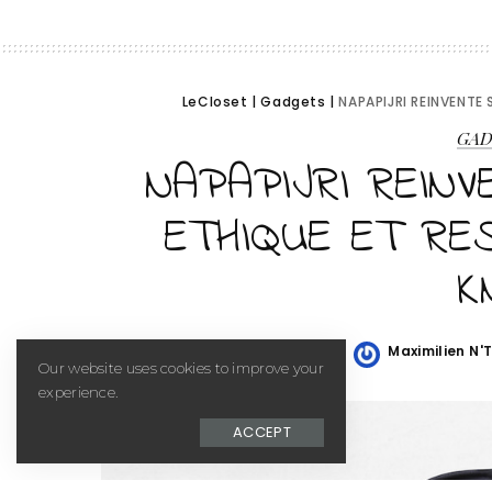
LeCloset
|
Gadgets
|
NAPAPIJRI REINVENTE 
GA
NAPAPIJRI REINV
ETHIQUE ET RE
K
Maximilien N'
Posted
Our website uses cookies to improve your
by
experience.
ACCEPT