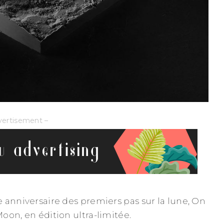
vertisement –
 anniversaire des premiers pas sur la lune, On
oon, en édition ultra-limitée.