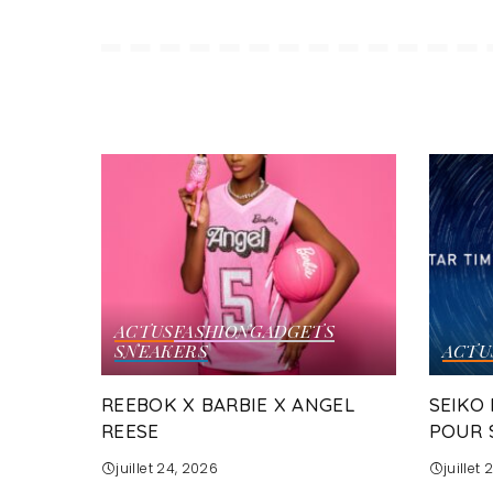
ACTUS
FASHION
GADGETS
SNEAKERS
ACTU
REEBOK X BARBIE X ANGEL
SEIKO
REESE
POUR 
juillet 24, 2026
juillet