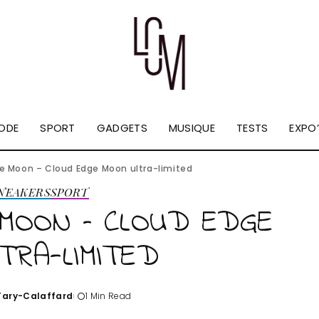
ODE
SPORT
GADGETS
MUSIQUE
TESTS
EXPO’
he Moon – Cloud Edge Moon ultra-limited
NEAKERS
SPORT
 MOON – CLOUD EDGE
TRA-LIMITED
'Tary-Calaffard
1 Min Read