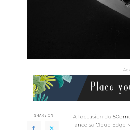
– Ad
SHARE ON
A l’occasion du 50eme
lance sa Cloud Edge M