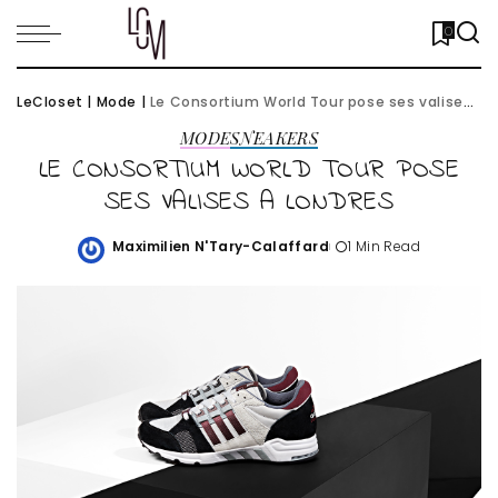
0
LeCloset
|
Mode
|
Le Consortium World Tour pose ses valises a Londres
MODE
SNEAKERS
LE CONSORTIUM WORLD TOUR POSE
SES VALISES A LONDRES
Maximilien N'Tary-Calaffard
1 Min Read
Posted
by