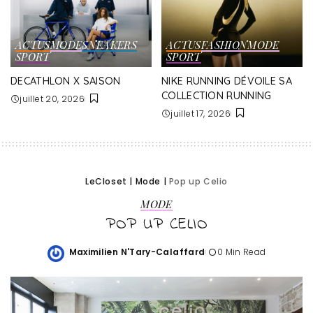
ACTUS
MODE
SNEAKERS
ACTUS
FASHION
MODE
SPORT
SPORT
DECATHLON X SAISON
NIKE RUNNING DÉVOILE SA
COLLECTION RUNNING
juillet 20, 2026
juillet 17, 2026
LeCloset
|
Mode
|
Pop up Celio
MODE
POP UP CELIO
Maximilien N'Tary-Calaffard
0 Min Read
Posted
by