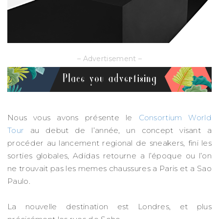
– Advertisement –
Nous vous avons présente le
Consortium World
Tour
au debut de l’année, un concept visant a
procéder au lancement regional de sneakers, fini les
sorties globales, Adidas retourne a l’époque ou l’on
ne trouvait pas les memes chaussures a Paris et a Sao
Paulo.
La nouvelle destination est Londres, et plus