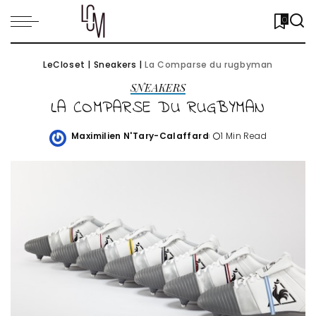
0
LeCloset
|
Sneakers
|
La Comparse du rugbyman
SNEAKERS
LA COMPARSE DU RUGBYMAN
Maximilien N'Tary-Calaffard
1 Min Read
Posted
by