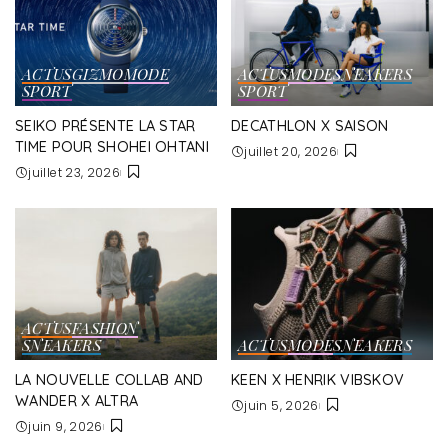
ACTUS
GIZMO
MODE
ACTUS
MODE
SNEAKERS
SPORT
SPORT
SEIKO PRÉSENTE LA STAR
DECATHLON X SAISON
TIME POUR SHOHEI OHTANI
juillet 20, 2026
juillet 23, 2026
ACTUS
FASHION
SNEAKERS
ACTUS
MODE
SNEAKERS
LA NOUVELLE COLLAB AND
KEEN X HENRIK VIBSKOV
WANDER X ALTRA
juin 5, 2026
juin 9, 2026