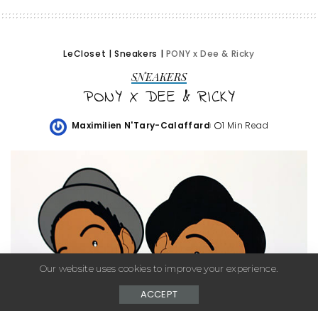
LeCloset
|
Sneakers
|
PONY x Dee & Ricky
SNEAKERS
PONY X DEE & RICKY
Maximilien N'Tary-Calaffard
1 Min Read
Posted
by
Our website uses cookies to improve your experience.
ACCEPT