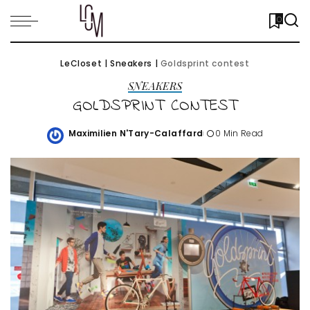
0
LeCloset
|
Sneakers
|
Goldsprint contest
SNEAKERS
GOLDSPRINT CONTEST
Maximilien N'Tary-Calaffard
0 Min Read
Posted
by