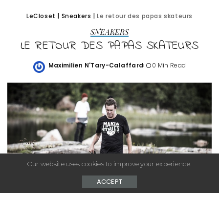
LeCloset
|
Sneakers
|
Le retour des papas skateurs
SNEAKERS
LE RETOUR DES PAPAS SKATEURS
Maximilien N'Tary-Calaffard
0 Min Read
Posted
by
Our website uses cookies to improve your experience.
ACCEPT