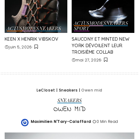
ACTUS
MODE
SNEAKERS
ACTUS
MODE
SNEAKERS
SPORT
KEEN X HENRIK VIBSKOV
SAUCONY ET MINTED NEW
YORK DÉVOILENT LEUR
juin 5, 2026
TROISIÈME COLLAB
mai 27, 2026
LeCloset
|
Sneakers
|
Owen mid
SNEAKERS
OWEN MID
Maximilien N'Tary-Calaffard
0 Min Read
Posted
by