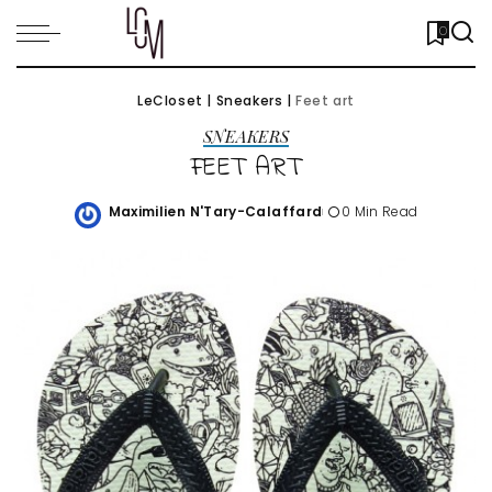
0
LeCloset
|
Sneakers
|
Feet art
SNEAKERS
FEET ART
Maximilien N'Tary-Calaffard
0 Min Read
Posted
by